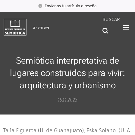
Envíanos tu artículo o reseña
BUSCAR
ISSN 0717-3075
Semiótica interpretativa de
lugares construidos para vivir:
arquitectura y urbanismo
15.11.2023
Talía Figueroa (U. de Guanajuato),
Eska Solano (U. A.